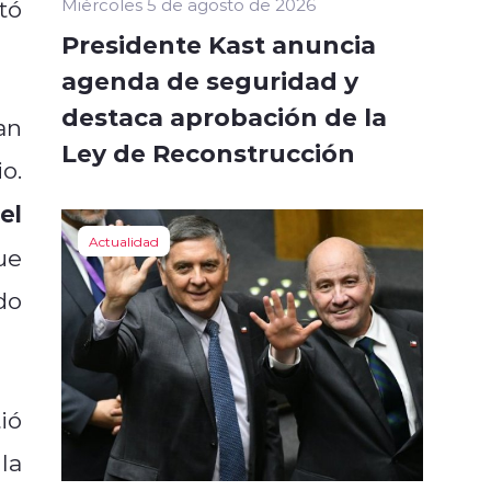
tó
Miércoles 5 de agosto de 2026
Presidente Kast anuncia
agenda de seguridad y
destaca aprobación de la
an
Ley de Reconstrucción
o.
el
Actualidad
ue
do
ió
la