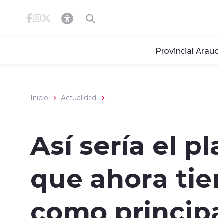
Click acá para ir directamente al contenido
Provincial Arauc
Inicio
Actualidad
Así sería el p
que ahora tie
como princip