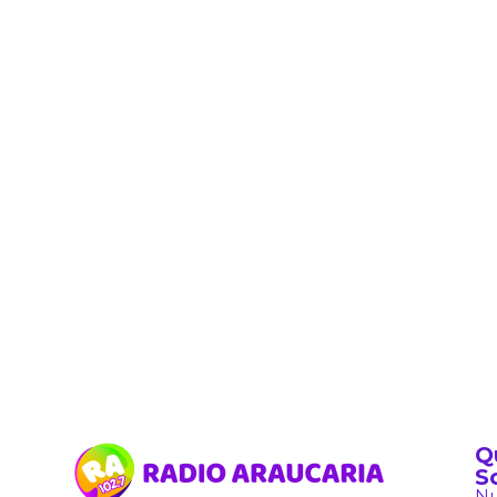
Q
S
Nu