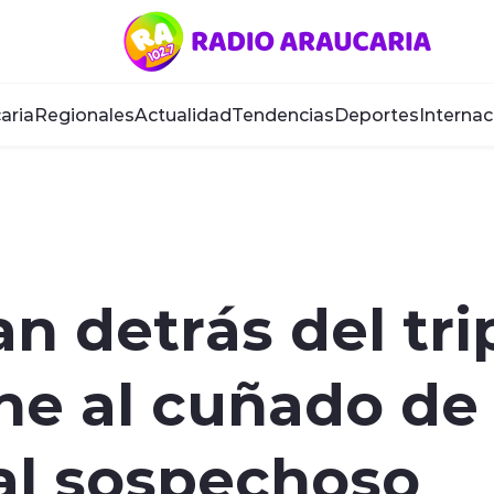
aria
Regionales
Actualidad
Tendencias
Deportes
Internac
lan detrás del tr
ne al cuñado de
al sospechoso