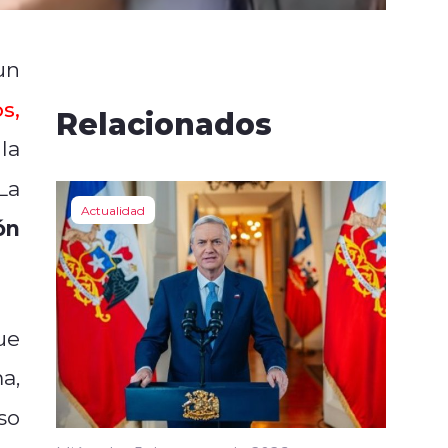
un
s,
Relacionados
la
La
Actualidad
ón
fue
a,
so