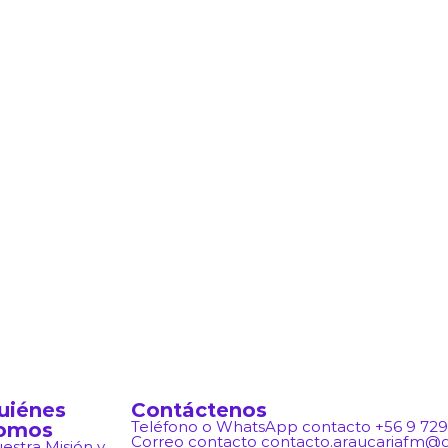
uiénes
Contáctenos
omos
Teléfono o WhatsApp contacto +56 9 729
Correo contacto contacto.araucariafm@
estra Misión y