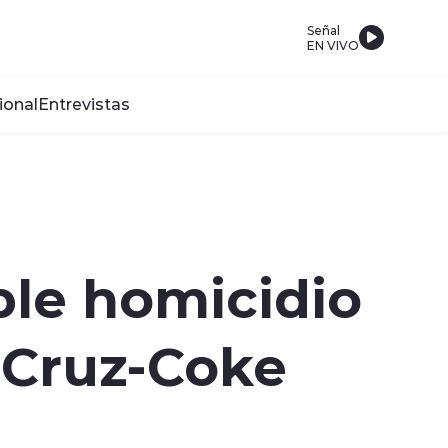
Señal
EN VIVO
ional
Entrevistas
iple homicidio
 Cruz-Coke