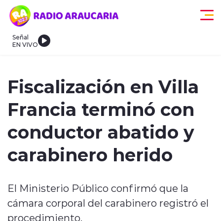
Click acá para ir directamente al contenido
Señal
EN VIVO
egionales
Actualidad
Tendencias
Deportes
Internacional
Fiscalización en Villa
Francia terminó con
conductor abatido y
carabinero herido
modo claro
El Ministerio Público confirmó que la
cámara corporal del carabinero registró el
procedimiento.