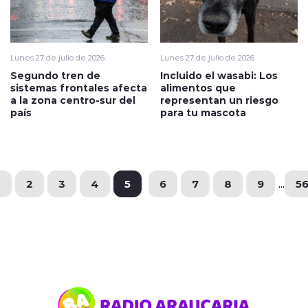
Lunes 27 de julio de 2026
Lunes 27 de julio de 2026
Segundo tren de
Incluido el wasabi: Los
sistemas frontales afecta
alimentos que
a la zona centro-sur del
representan un riesgo
país
para tu mascota
1
2
3
4
5
6
7
8
9
...
5