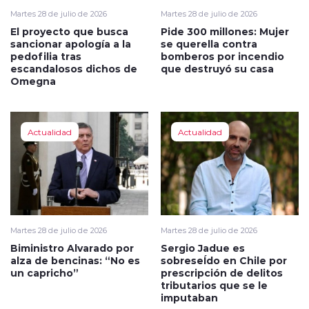
Martes 28 de julio de 2026
Martes 28 de julio de 2026
El proyecto que busca
Pide 300 millones: Mujer
sancionar apología a la
se querella contra
pedofilia tras
bomberos por incendio
escandalosos dichos de
que destruyó su casa
Omegna
Actualidad
Actualidad
Martes 28 de julio de 2026
Martes 28 de julio de 2026
Biministro Alvarado por
Sergio Jadue es
alza de bencinas: “No es
sobreseÍdo en Chile por
un capricho”
prescripción de delitos
tributarios que se le
imputaban