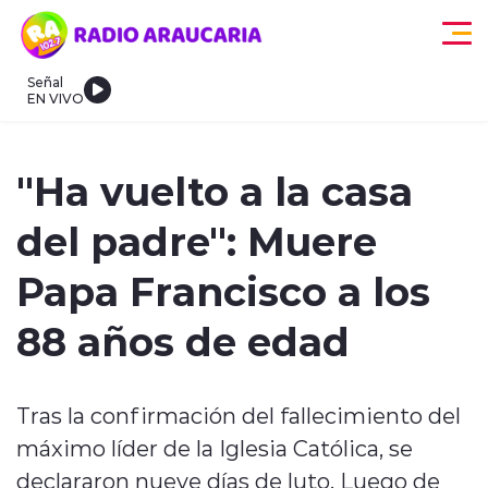
Click acá para ir directamente al contenido
Señal
EN VIVO
egionales
Actualidad
Tendencias
Deportes
Internacional
"Ha vuelto a la casa
del padre": Muere
Papa Francisco a los
88 años de edad
modo claro
Tras la confirmación del fallecimiento del
máximo líder de la Iglesia Católica, se
declararon nueve días de luto. Luego de