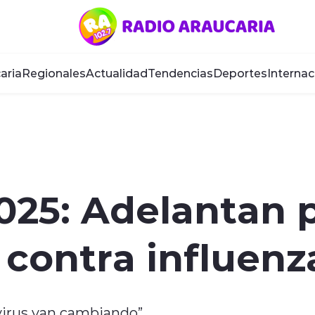
aria
Regionales
Actualidad
Tendencias
Deportes
Internac
025: Adelantan 
contra influenz
virus van cambiando”.