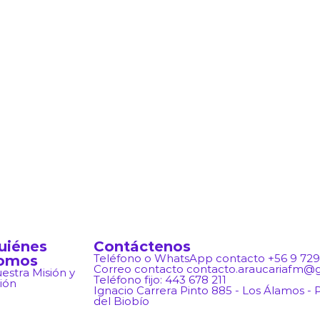
uiénes
Contáctenos
omos
Teléfono o WhatsApp contacto +56 9 729
Correo contacto contacto.araucariafm@
estra Misión y
Teléfono fijo: 443 678 211
sión
Ignacio Carrera Pinto 885 - Los Álamos -
del Biobío