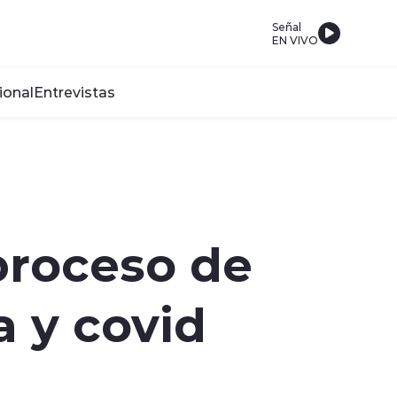
Señal
EN VIVO
ional
Entrevistas
proceso de
a y covid