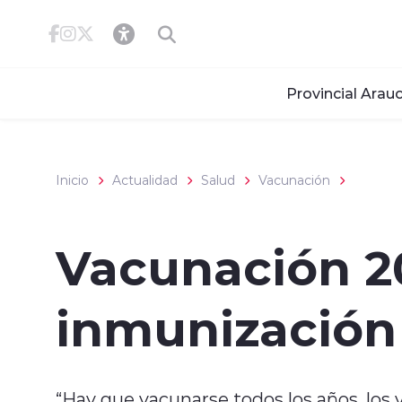
Click acá para ir directamente al contenido
Provincial Arauc
Inicio
Actualidad
Salud
Vacunación
Vacunación 2
inmunización 
“Hay que vacunarse todos los años, los 