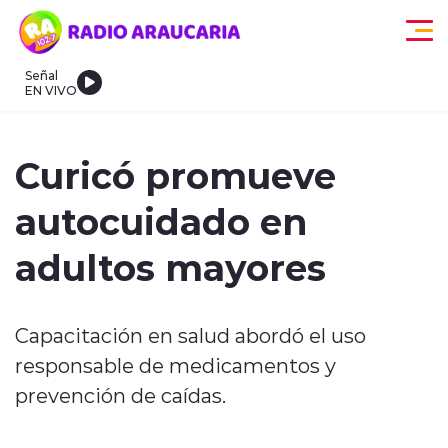
Click acá para ir directamente al contenido
Señal
EN VIVO
egionales
Actualidad
Tendencias
Deportes
Internacional
Curicó promueve
autocuidado en
adultos mayores
modo claro
Capacitación en salud abordó el uso
responsable de medicamentos y
prevención de caídas.