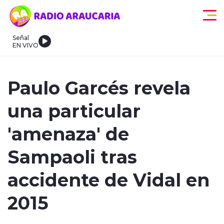
Click acá para ir directamente al contenido
Señal
EN VIVO
egionales
Actualidad
Tendencias
Deportes
Internacional
Paulo Garcés revela
una particular
'amenaza' de
Sampaoli tras
modo claro
accidente de Vidal en
2015