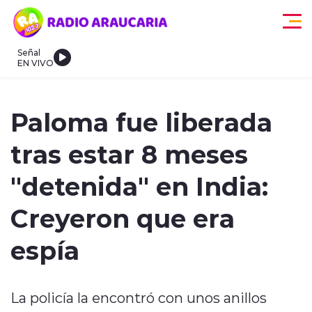
Click acá para ir directamente al contenido
Señal
EN VIVO
egionales
Actualidad
Tendencias
Deportes
Internacional
Paloma fue liberada
tras estar 8 meses
"detenida" en India:
Creyeron que era
modo claro
espía
La policía la encontró con unos anillos