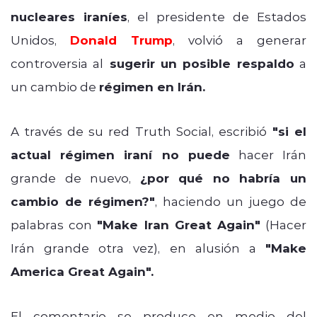
nucleares iraníes
, el presidente de Estados
Unidos,
Donald Trump
, volvió a generar
controversia al
sugerir un posible respaldo
a
un cambio de
régimen en Irán.
A través de su red Truth Social, escribió
"si el
actual régimen iraní no puede
hacer Irán
grande de nuevo,
¿por qué no habría un
cambio de régimen?"
, haciendo un juego de
palabras con
"Make Iran Great Again"
(Hacer
Irán grande otra vez), en alusión a
"Make
America Great Again".
El comentario se produce en medio del