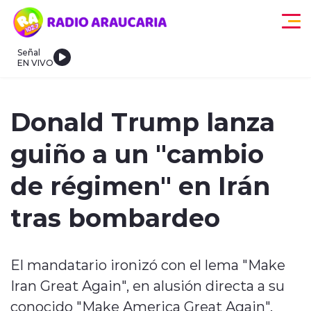
Click acá para ir directamente al contenido
Señal
EN VIVO
egionales
Actualidad
Tendencias
Deportes
Internacional
Donald Trump lanza
guiño a un "cambio
de régimen" en Irán
tras bombardeo
modo claro
El mandatario ironizó con el lema "Make
Iran Great Again", en alusión directa a su
conocido "Make America Great Again".