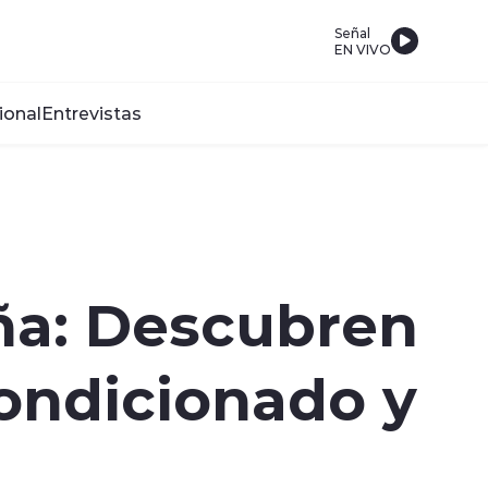
Señal
EN VIVO
ional
Entrevistas
ña: Descubren
condicionado y