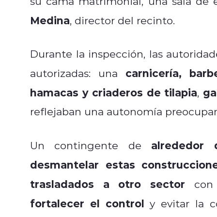
su cama matrimonial, una sala de es
Medina
, director del recinto.
Durante la inspección, las autorida
carnicería, barb
autorizadas: una
hamacas y criaderos de tilapia
ga
,
reflejaban una autonomía preocupant
alrededor 
Un contingente de
desmantelar estas
construccion
trasladados a otro sector
con m
fortalecer el control
y evitar la c