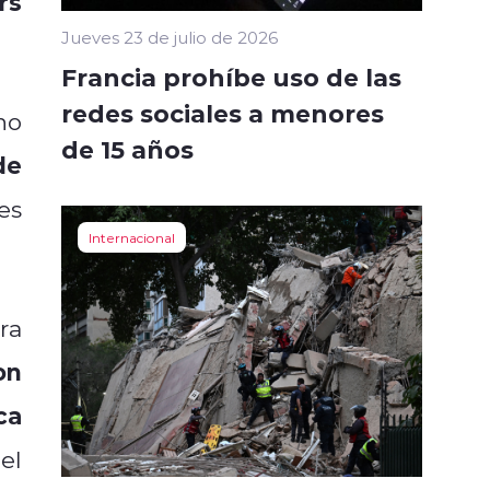
rs
Jueves 23 de julio de 2026
Francia prohíbe uso de las
redes sociales a menores
no
de 15 años
de
es
Internacional
ra
on
ca
el