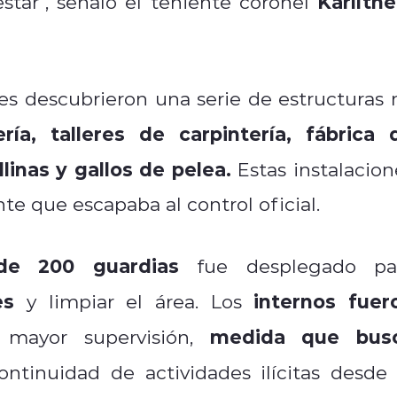
Karllthe
tar", señaló el teniente coronel
des descubrieron una serie de estructuras 
ería, talleres de carpintería, fábrica 
llinas y gallos de pelea.
Estas instalacion
e que escapaba al control oficial.
de 200 guardias
fue desplegado pa
es
internos fuer
y limpiar el área. Los
medida que bus
ayor supervisión,
ontinuidad de actividades ilícitas desde 