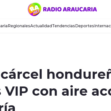
aria
Regionales
Actualidad
Tendencias
Deportes
Internac
 cárcel hondure
s VIP con aire a
ría