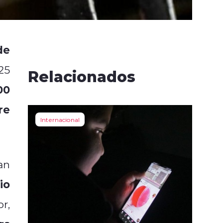
de
25
Relacionados
00
re
Internacional
an
io
or,