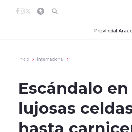
Click acá para ir directamente al contenido
Provincial Arauc
Inicio
Internacional
Escándalo en
lujosas celda
hasta carnice