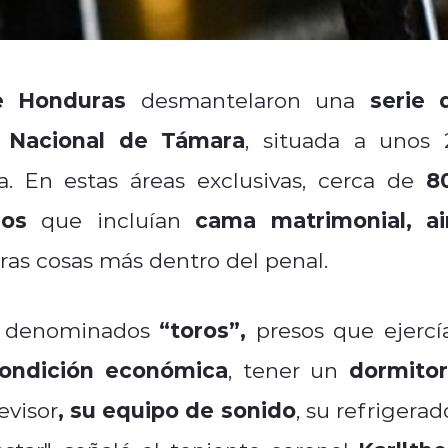
de Honduras
serie 
desmantelaron una
a Nacional de Támara
, situada a unos 
8
a. En estas áreas exclusivas, cerca de
ios
cama matrimonial, ai
que incluían
ras cosas más dentro del penal.
“toros”,
los denominados
presos que ejercí
ondición económica
dormitor
, tener un
, su equipo de sonido
evisor
, su refrigerad