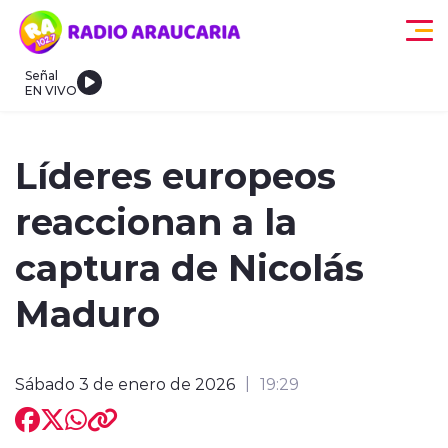
Click acá para ir directamente al contenido
Señal
EN VIVO
egionales
Actualidad
Tendencias
Deportes
Internacional
Líderes europeos
reaccionan a la
captura de Nicolás
Maduro
modo claro
Sábado 3 de enero de 2026
19:29