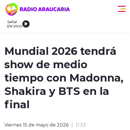
Click acá para ir directamente al contenido
Señal
EN VIVO
egionales
Actualidad
Tendencias
Deportes
Internacional
Mundial 2026 tendrá
show de medio
tiempo con Madonna,
Shakira y BTS en la
modo claro
final
Viernes 15 de mayo de 2026
11:33