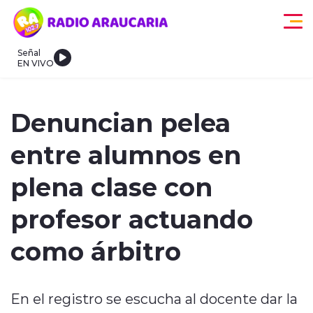
Click acá para ir directamente al contenido
Señal
EN VIVO
egionales
Actualidad
Tendencias
Deportes
Internacional
Denuncian pelea
entre alumnos en
plena clase con
profesor actuando
modo claro
como árbitro
En el registro se escucha al docente dar la