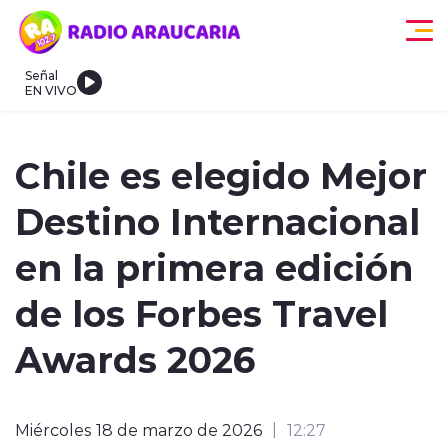
Click acá para ir directamente al contenido
Señal
EN VIVO
egionales
Actualidad
Tendencias
Deportes
Internacional
Chile es elegido Mejor
Destino Internacional
en la primera edición
de los Forbes Travel
modo claro
Awards 2026
Miércoles 18 de marzo de 2026
12:27