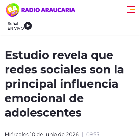
Click acá para ir directamente al contenido
Señal
EN VIVO
egionales
Actualidad
Tendencias
Deportes
Internacional
Estudio revela que
redes sociales son la
principal influencia
emocional de
modo claro
adolescentes
Miércoles 10 de junio de 2026
09:55